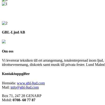
GBL-Ljud AB
Om oss
Vi levererar tekniken till ert arrangemang, totalentreprenad inom lju
idrottsevenemang, diskotek samt musik till privata fester. Lund Malm
Kontaktuppgifter
Hemsida:
www.gbl-ljud.com
Mail:
info@gbl-ljud.com
Box 71, 247 28 GENARP
Mobil:
0708- 60 77 87