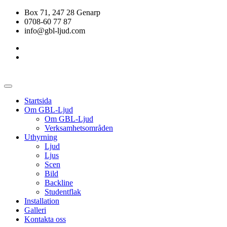
Box 71, 247 28 Genarp
0708-60 77 87
info@gbl-ljud.com
Startsida
Om GBL-Ljud
Om GBL-Ljud
Verksamhetsområden
Uthyrning
Ljud
Ljus
Scen
Bild
Backline
Studentflak
Installation
Galleri
Kontakta oss