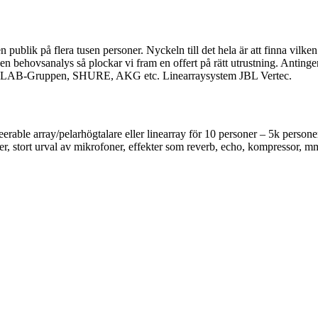
en publik på flera tusen personer. Nyckeln till det hela är att finna vilken
 en behovsanalys så plockar vi fram en offert på rätt utrustning. Antinge
N, LAB-Gruppen, SHURE, AKG etc. Linearraysystem JBL Vertec.
rable array/pelarhögtalare eller linearray för 10 personer – 5k personer.
r, stort urval av mikrofoner, effekter som reverb, echo, kompressor, mm