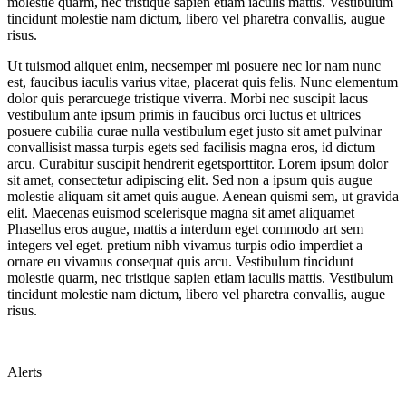
molestie quarm, nec tristique sapien etiam iaculis mattis. Vestibulum
tincidunt molestie nam dictum, libero vel pharetra convallis, augue
risus.
Ut tuismod aliquet enim, necsemper mi posuere nec lor nam nunc
est, faucibus iaculis varius vitae, placerat quis felis. Nunc elementum
dolor quis perarcuege tristique viverra. Morbi nec suscipit lacus
vestibulum ante ipsum primis in faucibus orci luctus et ultrices
posuere cubilia curae nulla vestibulum eget justo sit amet pulvinar
convallisist massa turpis egets sed facilisis magna eros, id dictum
arcu. Curabitur suscipit hendrerit egetsporttitor. Lorem ipsum dolor
sit amet, consectetur adipiscing elit. Sed non a ipsum quis augue
molestie aliquam sit amet quis augue. Aenean quismi sem, ut gravida
elit. Maecenas euismod scelerisque magna sit amet aliquamet
Phasellus eros augue, mattis a interdum eget commodo art sem
integers vel eget. pretium nibh vivamus turpis odio imperdiet a
ornare eu vivamus consequat quis arcu. Vestibulum tincidunt
molestie quarm, nec tristique sapien etiam iaculis mattis. Vestibulum
tincidunt molestie nam dictum, libero vel pharetra convallis, augue
risus.
Alerts