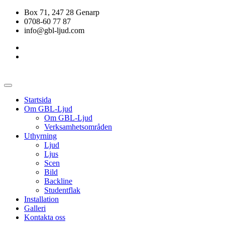
Box 71, 247 28 Genarp
0708-60 77 87
info@gbl-ljud.com
Startsida
Om GBL-Ljud
Om GBL-Ljud
Verksamhetsområden
Uthyrning
Ljud
Ljus
Scen
Bild
Backline
Studentflak
Installation
Galleri
Kontakta oss