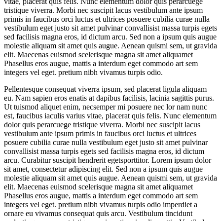
vitae, placerat quis felis. Nunc elementum dolor quis perarcuege
tristique viverra. Morbi nec suscipit lacus vestibulum ante ipsum
primis in faucibus orci luctus et ultrices posuere cubilia curae nulla
vestibulum eget justo sit amet pulvinar convallisist massa turpis egets
sed facilisis magna eros, id dictum arcu. Sed non a ipsum quis augue
molestie aliquam sit amet quis augue. Aenean quismi sem, ut gravida
elit. Maecenas euismod scelerisque magna sit amet aliquamet
Phasellus eros augue, mattis a interdum eget commodo art sem
integers vel eget. pretium nibh vivamus turpis odio.
Pellentesque consequat viverra ipsum, sed placerat ligula aliquam
eu. Nam sapien eros enatis at dapibus facilisis, lacinia sagittis purus.
Ut tuismod aliquet enim, necsemper mi posuere nec lor nam nunc
est, faucibus iaculis varius vitae, placerat quis felis. Nunc elementum
dolor quis perarcuege tristique viverra. Morbi nec suscipit lacus
vestibulum ante ipsum primis in faucibus orci luctus et ultrices
posuere cubilia curae nulla vestibulum eget justo sit amet pulvinar
convallisist massa turpis egets sed facilisis magna eros, id dictum
arcu. Curabitur suscipit hendrerit egetsporttitor. Lorem ipsum dolor
sit amet, consectetur adipiscing elit. Sed non a ipsum quis augue
molestie aliquam sit amet quis augue. Aenean quismi sem, ut gravida
elit. Maecenas euismod scelerisque magna sit amet aliquamet
Phasellus eros augue, mattis a interdum eget commodo art sem
integers vel eget. pretium nibh vivamus turpis odio imperdiet a
ornare eu vivamus consequat quis arcu. Vestibulum tincidunt