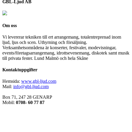
GBL-Ljud AB
Om oss
Vi levererar tekniken till ert arrangemang, totalentreprenad inom
ljud, ljus och scen. Uthyrning och försäljning.
Verksamhetsområdena är konserter, festivaler, modevisningar,
events/företagsarrangemang, idrottsevenemang, diskotek samt musik
till privata fester. Lund Malmö och hela Skåne
Kontaktuppgifter
Hemsida:
www.gbl-ljud.com
Mail:
info@gbl-ljud.com
Box 71, 247 28 GENARP
Mobil:
0708- 60 77 87