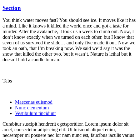
Section
You think water moves fast? You should see ice. It moves like it has
a mind. Like it knows it killed the world once and got a taste for
murder. After the avalanche, it took us a week to climb out. Now, I
don’t know exactly when we turned on each other, but I know that
seven of us survived the slide… and only five made it out. Now we
took an oath, that I’m breaking now. We said we’d say it was the
snow that killed the other two, but it wasn’t. Nature is lethal but it
doesn’t hold a candle to man.
Tabs
Maecenas euismod
Nunc elementum
Vestibulum tincidunt
Curabitur suscipit hendrerit egetsporttitor. Lorem ipsum dolor sit
amet, consectetur adipiscing elit. Ut tuismod aliquet enim,
necsemper mi posuere nec lor nam nunc est, faucibus iaculis varius