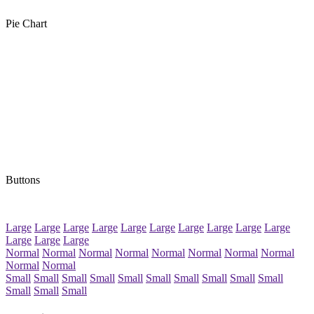
Pie Chart
Buttons
Large
Large
Large
Large
Large
Large
Large
Large
Large
Large
Large
Large
Large
Normal
Normal
Normal
Normal
Normal
Normal
Normal
Normal
Normal
Normal
Small
Small
Small
Small
Small
Small
Small
Small
Small
Small
Small
Small
Small